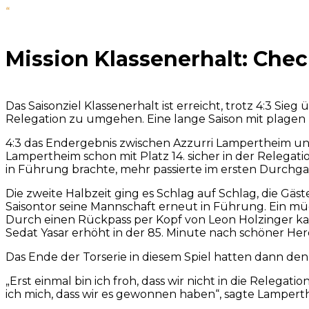
“
Mission Klassenerhalt: Chec
Das Saisonziel Klassenerhalt ist erreicht, trotz 4:3 Si
Relegation zu umgehen. Eine lange Saison mit plagen u
4:3 das Endergebnis zwischen Azzurri Lampertheim und
Lampertheim schon mit Platz 14. sicher in der Relegati
in Führung brachte, mehr passierte im ersten Durchga
Die zweite Halbzeit ging es Schlag auf Schlag, die Gäs
Saisontor seine Mannschaft erneut in Führung. Ein 
Durch einen Rückpass per Kopf von Leon Holzinger kam
Sedat Yasar erhöht in der 85. Minute nach schöner He
Das Ende der Torserie in diesem Spiel hatten dann den
„Erst einmal bin ich froh, dass wir nicht in die Relega
ich mich, dass wir es gewonnen haben“, sagte Lamperth