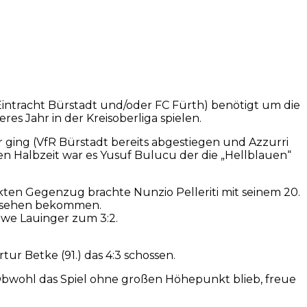
a (Eintracht Bürstadt und/oder FC Fürth) benötigt um die
s Jahr in der Kreisoberliga spielen.
 ging (VfR Bürstadt bereits abgestiegen und Azzurri
ten Halbzeit war es Yusuf Bulucu der die „Hellblauen“
ekten Gegenzug brachte Nunzio Pelleriti mit seinem 20.
u sehen bekommen.
Uwe Lauinger zum 3:2.
ur Betke (91.) das 4:3 schossen.
t. Obwohl das Spiel ohne großen Höhepunkt blieb, freue