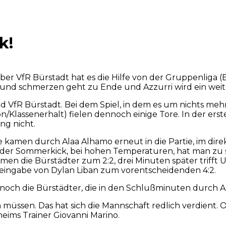
k!
eg über VfR Bürstadt hat es die Hilfe von der Gruppenlig
nd schmerzen geht zu Ende und Azzurri wird ein weitere
 VfR Bürstadt. Bei dem Spiel, in dem es um nichts mehr
on/Klassenerhalt) fielen dennoch einige Tore. In der ers
ng nicht.
te kamen durch Alaa Alhamo erneut in die Partie, im dir
müder Sommerkick, bei hohen Temperaturen, hat man z
en die Bürstädter zum 2:2, drei Minuten später trifft 
reingabe von Dylan Liban zum vorentscheidenden 4:2.
noch die Bürstädter, die in den Schlußminuten durch Art
tion müssen. Das hat sich die Mannschaft redlich verdien
eims Trainer Giovanni Marino.