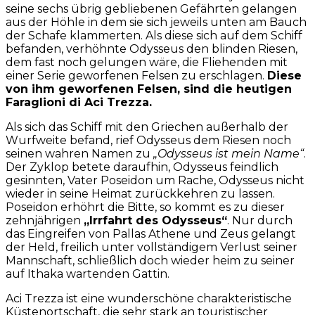
seine sechs übrig gebliebenen Gefährten gelangen
aus der Höhle in dem sie sich jeweils unten am Bauch
der Schafe klammerten. Als diese sich auf dem Schiff
befanden, verhöhnte Odysseus den blinden Riesen,
dem fast noch gelungen wäre, die Fliehenden mit
einer Serie geworfenen Felsen zu erschlagen.
Diese
von ihm geworfenen Felsen, sind die heutigen
Faraglioni di Aci Trezza.
Als sich das Schiff mit den Griechen außerhalb der
Wurfweite befand, rief Odysseus dem Riesen noch
seinen wahren Namen zu
„Odysseus ist mein Name“
.
Der Zyklop betete daraufhin, Odysseus feindlich
gesinnten, Vater Poseidon um Rache, Odysseus nicht
wieder in seine Heimat zurückkehren zu lassen.
Poseidon erhöhrt die Bitte, so kommt es zu dieser
zehnjährigen
„Irrfahrt des Odysseus“
. Nur durch
das Eingreifen von Pallas Athene und Zeus gelangt
der Held, freilich unter vollständigem Verlust seiner
Mannschaft, schließlich doch wieder heim zu seiner
auf Ithaka wartenden Gattin.
Aci Trezza ist eine wunderschöne charakteristische
Küstenortschaft, die sehr stark an touristischer