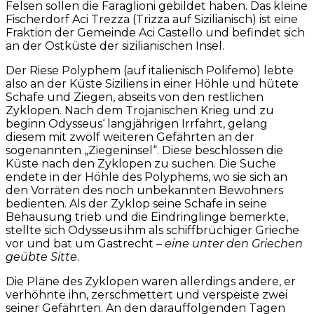
Felsen sollen die Faraglioni gebildet haben. Das kleine
Fischerdorf Aci Trezza (Trizza auf Sizilianisch) ist eine
Fraktion der Gemeinde Aci Castello und befindet sich
an der Ostküste der sizilianischen Insel.
Der Riese Polyphem (auf italienisch Polifemo) lebte
also an der Küste Siziliens in einer Höhle und hütete
Schafe und Ziegen, abseits von den restlichen
Zyklopen. Nach dem Trojanischen Krieg und zu
beginn Odysseus‘ langjährigen Irrfahrt, gelang
diesem mit zwölf weiteren Gefährten an der
sogenannten „Ziegeninsel“. Diese beschlossen die
Küste nach den Zyklopen zu suchen. Die Suche
endete in der Höhle des Polyphems, wo sie sich an
den Vorräten des noch unbekannten Bewohners
bedienten. Als der Zyklop seine Schafe in seine
Behausung trieb und die Eindringlinge bemerkte,
stellte sich Odysseus ihm als schiffbrüchiger Grieche
vor und bat um Gastrecht –
eine unter den Griechen
geübte Sitte
.
Die Pläne des Zyklopen waren allerdings andere, er
verhöhnte ihn, zerschmettert und verspeiste zwei
seiner Gefährten. An den darauffolgenden Tagen