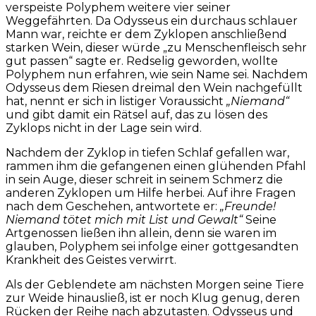
verspeiste Polyphem weitere vier seiner
Weggefährten. Da Odysseus ein durchaus schlauer
Mann war, reichte er dem Zyklopen anschließend
starken Wein, dieser würde „zu Menschenfleisch sehr
gut passen“ sagte er. Redselig geworden, wollte
Polyphem nun erfahren, wie sein Name sei. Nachdem
Odysseus dem Riesen dreimal den Wein nachgefüllt
hat, nennt er sich in listiger Voraussicht
„Niemand“
und gibt damit ein Rätsel auf, das zu lösen des
Zyklops nicht in der Lage sein wird.
Nachdem der Zyklop in tiefen Schlaf gefallen war,
rammen ihm die gefangenen einen glühenden Pfahl
in sein Auge, dieser schreit in seinem Schmerz die
anderen Zyklopen um Hilfe herbei. Auf ihre Fragen
nach dem Geschehen, antwortete er:
„Freunde!
Niemand tötet mich mit List und Gewalt“
Seine
Artgenossen ließen ihn allein, denn sie waren im
glauben, Polyphem sei infolge einer gottgesandten
Krankheit des Geistes verwirrt.
Als der Geblendete am nächsten Morgen seine Tiere
zur Weide hinausließ, ist er noch Klug genug, deren
Rücken der Reihe nach abzutasten. Odysseus und