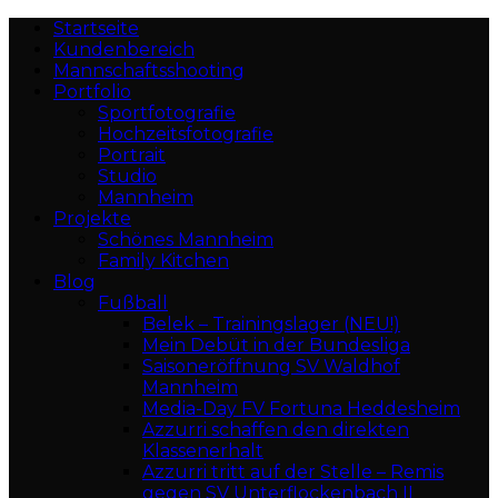
Startseite
Kundenbereich
Mannschaftsshooting
Portfolio
Sportfotografie
Hochzeitsfotografie
Portrait
Studio
Mannheim
Projekte
Schönes Mannheim
Family Kitchen
Blog
Fußball
Belek – Trainingslager (NEU!)
Mein Debüt in der Bundesliga
Saisoneröffnung SV Waldhof
Mannheim
Media-Day FV Fortuna Heddesheim
Azzurri schaffen den direkten
Klassenerhalt
Azzurri tritt auf der Stelle – Remis
gegen SV Unterflockenbach II