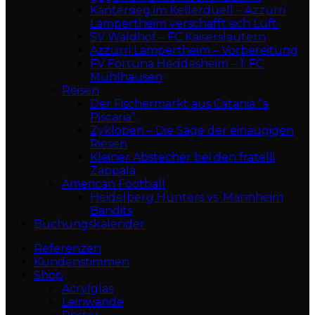
Kantersieg im Kellerduell – Azzurri
Lampertheim verschafft sich Luft.
SV Waldhof – FC Kaiserslautern
Azzurri Lampertheim – Vorbereitung
FV Fortuna Heddesheim – 1. FC
Mühlhausen
Reisen
Der Fischermarkt aus Catania “a
Piscaria”
Zyklopen – Die Sage der einäugigen
Riesen
Kleiner Abstecher bei den fratelli
Zappalà
American Football
Heidelberg Hunters vs. Mannheim
Bandits
Buchungskalender
Referenzen
Kundenstimmen
Shop
Acrylglas
Leinwände