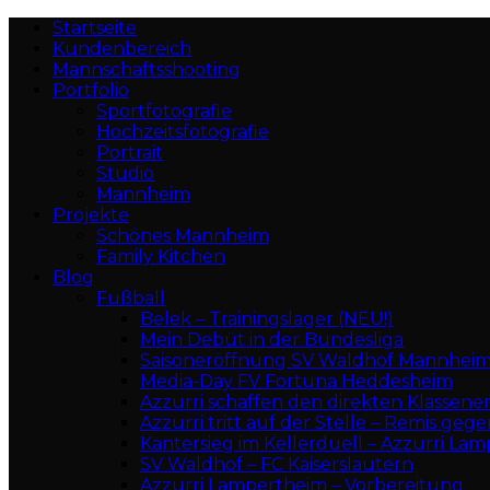
Startseite
Kundenbereich
Mannschaftsshooting
Portfolio
Sportfotografie
Hochzeitsfotografie
Portrait
Studio
Mannheim
Projekte
Schönes Mannheim
Family Kitchen
Blog
Fußball
Belek – Trainingslager (NEU!)
Mein Debüt in der Bundesliga
Saisoneröffnung SV Waldhof Mannhei
Media-Day FV Fortuna Heddesheim
Azzurri schaffen den direkten Klassene
Azzurri tritt auf der Stelle – Remis geg
Kantersieg im Kellerduell – Azzurri Lamp
SV Waldhof – FC Kaiserslautern
Azzurri Lampertheim – Vorbereitung