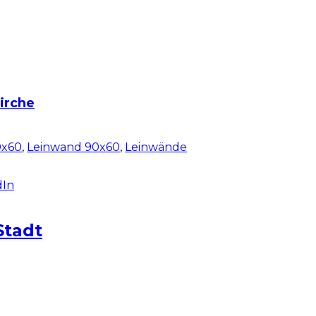
kirche
0x60
,
Leinwand 90x60
,
Leinwände
dIn
Stadt