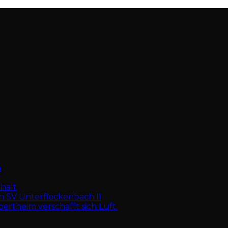
m
rhalt
en SV Unterflockenbach II
ertheim verschafft sich Luft.