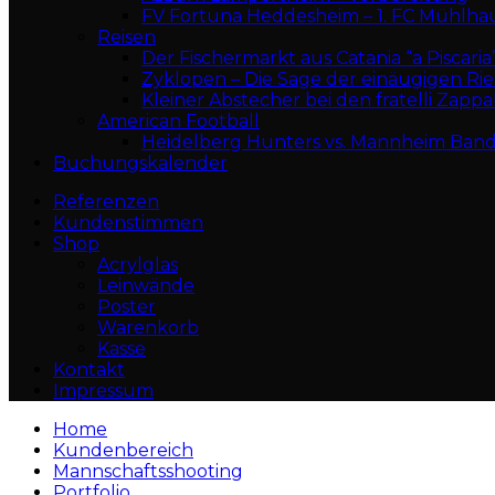
FV Fortuna Heddesheim – 1. FC Mühlha
Reisen
Der Fischermarkt aus Catania “a Piscaria
Zyklopen – Die Sage der einäugigen Ri
Kleiner Abstecher bei den fratelli Zappa
American Football
Heidelberg Hunters vs. Mannheim Band
Buchungskalender
Referenzen
Kundenstimmen
Shop
Acrylglas
Leinwände
Poster
Warenkorb
Kasse
Kontakt
Impressum
Home
Kundenbereich
Mannschaftsshooting
Portfolio