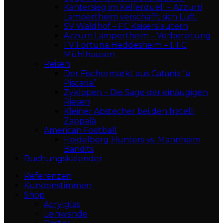
Kantersieg im Kellerduell – Azzurri
Lampertheim verschafft sich Luft.
SV Waldhof – FC Kaiserslautern
Azzurri Lampertheim – Vorbereitung
FV Fortuna Heddesheim – 1. FC
Mühlhausen
Reisen
Der Fischermarkt aus Catania “a
Piscaria”
Zyklopen – Die Sage der einäugigen
Riesen
Kleiner Abstecher bei den fratelli
Zappalà
American Football
Heidelberg Hunters vs. Mannheim
Bandits
Buchungskalender
Referenzen
Kundenstimmen
Shop
Acrylglas
Leinwände