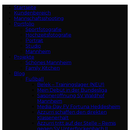
Startseite
Kundenbereich
Mannschaftsshooting
Portfolio
Sportfotografie
Hochzeitsfotografie
Portrait
Studio
Mannheim
Projekte
Schönes Mannheim
Family Kitchen
Blog
Fußball
Belek – Trainingslager (NEU!)
Mein Debüt in der Bundesliga
Saisoneröffnung SV Waldhof
Mannheim
Media-Day FV Fortuna Heddesheim
Azzurri schaffen den direkten
Klassenerhalt
Azzurri tritt auf der Stelle – Remis
gegen SV Unterflockenbach II