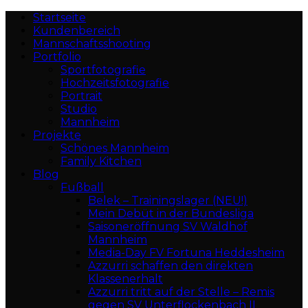
Startseite
Kundenbereich
Mannschaftsshooting
Portfolio
Sportfotografie
Hochzeitsfotografie
Portrait
Studio
Mannheim
Projekte
Schönes Mannheim
Family Kitchen
Blog
Fußball
Belek – Trainingslager (NEU!)
Mein Debüt in der Bundesliga
Saisoneröffnung SV Waldhof
Mannheim
Media-Day FV Fortuna Heddesheim
Azzurri schaffen den direkten
Klassenerhalt
Azzurri tritt auf der Stelle – Remis
gegen SV Unterflockenbach II