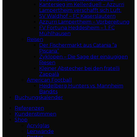
Kantersieg im Kellerduell – Azzurri
Lampertheim verschafft sich Luft.
SV Waldhof – FC Kaiserslautern
Azzurri Lampertheim – Vorbereitung
FV Fortuna Heddesheim – 1. FC
Mühlhausen
Reisen
Der Fischermarkt aus Catania “a
Piscaria”
Zyklopen – Die Sage der einäugigen
Riesen
Kleiner Abstecher bei den fratelli
Zappalà
American Football
Heidelberg Hunters vs. Mannheim
Bandits
Buchungskalender
Referenzen
Kundenstimmen
Shop
Acrylglas
Leinwände